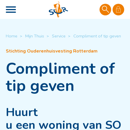
Naar de homepage
Ga naar Hoofd
Home
Mijn Thuis
Service
Compliment of tip geven
Naar hoofdinhoud
Naar hoofdnavigatiemenu
Naar zoeken
Compliment of
tip geven
Huurt
u een woning van SO