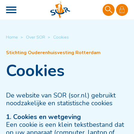
Naar de homepage
Ga naar Hoofd
Home
Over SOR
Cookies
Naar hoofdinhoud
Naar hoofdnavigatiemenu
Naar zoeken
Cookies
De website van SOR (sor.nl) gebruikt
noodzakelijke en statistische cookies
1. Cookies en wetgeving
Een cookie is een klein tekstbestand dat
op uw apparaat (computer, laptop of